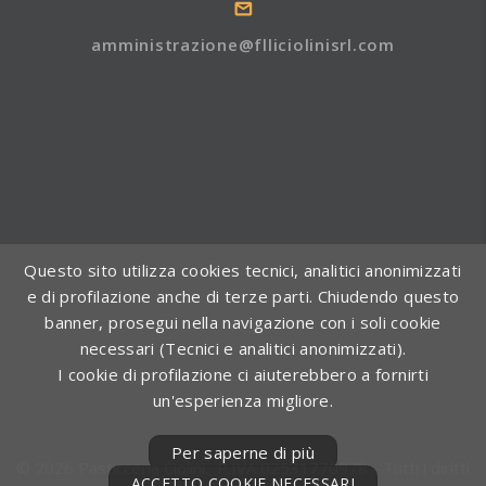
amministrazione@flliciolinisrl.com
Questo sito utilizza cookies tecnici, analitici anonimizzati
e di profilazione anche di terze parti. Chiudendo questo
banner, prosegui nella navigazione con i soli cookie
necessari (Tecnici e analitici anonimizzati).
I cookie di profilazione ci aiuterebbero a fornirti
un'esperienza migliore.
Per saperne di più
©
2026
Pasticceria Ciolini
. P.IVA 02531770978 - Tutti i diritti
ACCETTO COOKIE NECESSARI