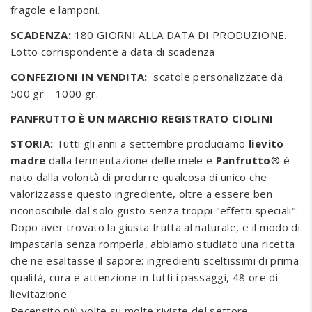
fragole e lamponi.
SCADENZA:
180
GIORNI ALLA DATA DI PRODUZIONE.
Lotto corrispondente a data di scadenza
CONFEZIONI IN VENDITA:
scatole personalizzate da
500 gr – 1000 gr.
PANFRUTTO È UN MARCHIO REGISTRATO CIOLINI
STORIA:
Tutti gli anni a settembre produciamo
lievito
madre
dalla fermentazione delle mele e
Panfrutto
® è
nato dalla volontà di produrre qualcosa di unico che
valorizzasse questo ingrediente, oltre a essere ben
riconoscibile dal solo gusto senza troppi "effetti speciali".
Dopo aver trovato la giusta frutta al naturale, e il modo di
impastarla senza romperla, abbiamo studiato una ricetta
che ne esaltasse il sapore: ingredienti sceltissimi di prima
qualità, cura e attenzione in tutti i passaggi, 48 ore di
lievitazione.
Recensito più volte su molte riviste del settore